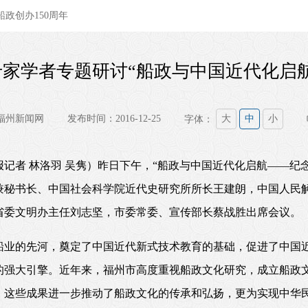
政创办150周年
专家学者专题研讨“船政与中国近代化启航
福州新闻网
发布时间：2016-12-25
字体：
大
中
小
记者 林洛羽 吴隽）昨日下午，
“
船政与中国近代化启航
——
纪
兼秘书长、中国社会科学院近代史研究所所长王建朗，中国人民
省委文明办主任刘志坚，市委常委、宣传部长蔡战胜出席会议。
船业的先河，奠定了中国近代新式技术教育的基础，促进了中国
的强大引擎。近年来，福州市高度重视船政文化研究，成立船政
。这些成果进一步推动了船政文化的传承和弘扬，更为实现中华