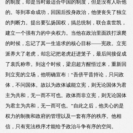
的制度，却是当时最适合中国的制度，但是没有人听他
的。等到革命成功，回国后投身政治，他便丧失了独立
的判断力。提出要弘扬国权，搞总统制，联合袁世凯，
建立一个强有力的中央权力。当他在政治里面跌打滚爬
的时候，忘记了其一生追求的核心目标——宪政。立宪
派养大了老虎，却忘记把老虎赶进笼子，最后间接促成
了袁氏称帝。到这个时候，梁启超方醒悟过来，重新回
到立宪的立场，他明确宣布：“吾侪平昔持论，只问政
体，不问国体。故以为政体诚能立宪，则无论国体为君
主为共和，无一而不可也。政体而非立宪，则无论国体
为君主为共和，无一而可也。”自此之后，他关心的是
权力的制衡和政府的管理以及一套有序的秩序。他相
信，只有宪法秩序才能给予政治斗争有序的空间。