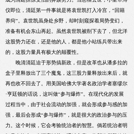
仪即位，清廷第一件事就是将袁世凯打入冷宫，“回籍
养疴”。袁世凯虽身处乡野，却时刻窥探着局势变幻，
准备有机会东山再起。虽然袁世凯被削下去了，但北洋
这股势力还在，还是他的人，都是他小站练兵带出来
的，这股力量具有极大的颠覆性。
晚清清廷迫于形势搞新政，但是改革也从潘多拉的
盒子里释放出了三个魔鬼，这三股力量释放出来后，就
再也收不回去了。用美国哈佛大学著名政治学者塞缪尔
·亨廷顿的话说，这叫做“参与爆炸”。在现代化的发展
过程当中，由于社会流动的加强，就会形成参与感的加
强，最后会形成“参与爆炸”，就是很大的政治参与的压
力。这个时候，它会考验统治者的智慧。倘若统治者明