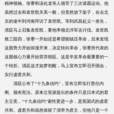
精神领袖。张謇和汤化龙等人领导了三次请愿运动。他
虽然过去和袁世凯关系一般，但竟然放下架子，在去北
京的途中到河南拜访了袁世凯。等到武昌起义一发生，
清廷马上召集袁世凯，要他率领北洋军去讨伐。袁世凯
推三阻四，张謇一开始还是希望能镇压革命，后来发现
这股势力开始弥漫开来，决定转向革命，张謇所代表的
这股核心力量开始背弃朝廷。这是辛亥革命最重要的一
个转折。清廷这才如梦初醒，马上宣布立即召开国会，
实行虚君共和。
清廷公布了“十九条信约”，宣布立即实行责任内
阁、颁布宪法。原来立宪派提出的条件只是日本式的君
主立宪，“十九条信约”索性更进一步，是英国式的虚君
共和。虚君共和虽然保留了清帝为君主，但他只是一个