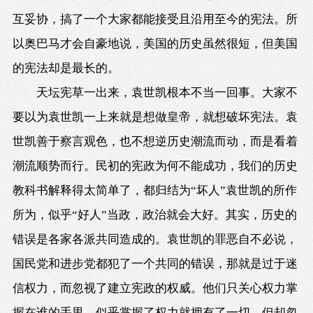
互妥协，搞了一个大家都能接受且沿用至今的宪法。所
以奥巴马才会自豪地说，美国的历史虽然很短，但美国
的宪法却是最长的。
天坛宪草一出来，袁世凯根本不当一回事。大家不
要以为袁世凯一上来就是想做皇帝，就想破坏宪法。袁
世凯善于察言观色，也不想逆历史潮流而动，而是看着
潮流顺势而行。民初的宪政为何不能成功，我们的历史
教科书解释得太简单了，都归结为“坏人”袁世凯的所作
所为，似乎“好人”当政，政治就会大好。其实，历史的
错误是各家各派共同造成的。袁世凯的罪恶自不必说，
国民党和进步党都犯了一个共同的错误，那就是过于迷
信权力，而忽视了建立宪政的权威。他们只关心权力掌
握在谁的手里，似乎掌握了权力就拥有了一切，但却忽