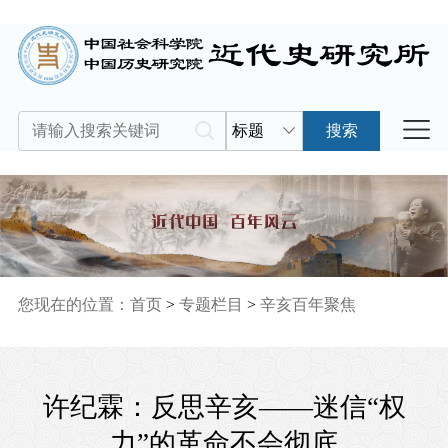
标题
搜索
您现在的位置：
首页
>
专题栏目
>
辛亥百年聚焦
许纪霖：反思辛亥——迷信“权
力”的革命不会彻底