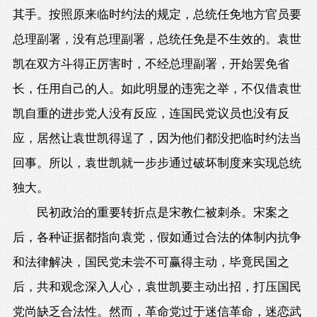
其手。按照原来临时约法的规定，总统任免地方官员要
总理副署，没有总理副署，总统任免是不生效的。袁世
凯在双方斗得正厉害时，不经总理副署，开始罢免省
长，任用自己的人。如此明显的违宪之举，不仅借袁世
凯自重的进步党人没有反应，连国民党议员也没有反
应，居然让袁世凯得逞了，因为他们都没把临时约法当
回事。所以，袁世凯就一步步通过破坏制度来实现总统
独大。
民初政治的重要转折点是宋教仁被刺杀。宋案之
后，各种证据都指向袁党，假如通过合法的体制内抗争
和法律解决，国民党未尝不可赢得主动，毕竟民国之
后，共和观念深入人心，袁世凯要主动出招，打压国民
党尚缺乏合法性。然而，革命党过于迷信革命，迷恋武