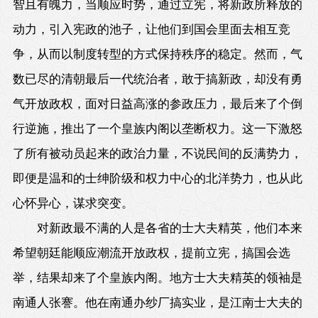
智且有魄力，当顺应时势，通过立宪，将新政所释放的
动力，引入宪政的池子，让他们到国会里面去相互竞
争，从而以制度转型的方式保持秩序的稳定。然而，气
数已尽的清朝最后一代统治者，敢于搞新政，却没有勇
气开放政权，面对日益高涨的参政压力，最后来了个倒
行逆施，推出了一个皇族内阁以垄断权力。这一下激怒
了所有被动员起来的政治力量，不说民间的反满势力，
即便是温和的士绅阶级和权力中心的北洋势力，也从此
心怀异心，谋求突变。
对新政最不满的人是各省的士大夫精英，他们本来
希望朝廷能顺应潮流开放政权，提前立宪，搞国会选
举，结果却来了个皇族内阁。地方士大夫精英的领袖是
南通人张謇。他在南通办纱厂搞实业，是江南士大夫的