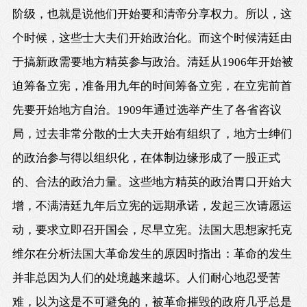
阶级，也就是说他们开始要和清帝分享权力。所以，这
个时候，这些士大夫们开始政治化。而这个时候清廷由
于搞新政需要地方精英参与政治。清廷从1906年开始被
迫筹备立宪，准备用九年的时间筹备立宪，在立宪前首
先要开始地方自治。1909年通过选举产生了各省咨议
局，过去非常分散的士大夫开始有组织了，地方士绅们
的政治参与得以组织化，在体制边缘形成了一股正式
的、合法的政治力量。这些地方精英的政治胃口开始大
增，不满清廷九年后立宪的远期承诺，发起三次请愿运
动，要求立即召开国会，尽早立宪。法国大思想家托克
维尔在分析法国大革命发生的原因时指出：革命的发生
并非总因为人们的处境越来越坏。人们耐心地忍受苦
难，以为这是不可避免的，被革命摧毁的政府几乎总是