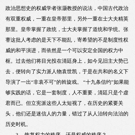
政治思想史的权威学者张灏教授的说法，中国古代政治
有双重权威，一重在皇帝那里，另外一重在士大夫精英
那里。皇帝掌握了政统，士大夫掌握了道统和学统。张
謇这批人考虑的是天下不能乱，寄希望的不是制度性权
威的和平演进，而依然是一个可以安定全国的权力中
枢。过去他们将目光投在清廷身上，如今见旧主大势已
去，便转向了实力派人物袁世凯，于是在共和的名义下
导演了一出“非袁不可”的斡旋戏。 “十九条信约”如果能
够实践的话，它是一套制度，人不重要，清廷只是个虚
君而已。但立宪派这些人太短视了，在历史的紧要关
头，他们还是迷信人的力量，错过了从人治转向法治的
历史时机。
3 、恢复权力的秩序，还是权威的秩序？