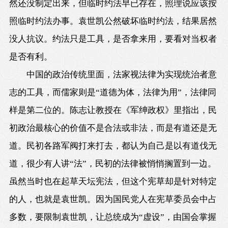
然还没制定出来，但临时约法早已存在，照理说应该按
照临时约法办事。袁世凯公然破坏临时约法，结果居然
没人抗议。约法只是工具，是否拿来用，要看对当权者
是否有利。
中国的政治传统里面，法家视法律为实现统治者意
志的工具，而儒家则是“道德为体，法律为用”，法律同
样是第二位的。陈志让教授在《军绅政权》里指出，民
初政治最核心的价值不是合法或非法，而是有道还是无
道。民初各路军阀打来打去，都认为自己是以有道伐无
道，很少有人讲“法”，民初的法律被悄悄搁置到一边。
虽然当时也在起草天坛宪法，但这个宪草却是针对特定
的人，也就是袁世凯。因为国民党人在宪草委员会中占
多数，要限制袁世凯，让总统成为“虚设”，由国会掌握