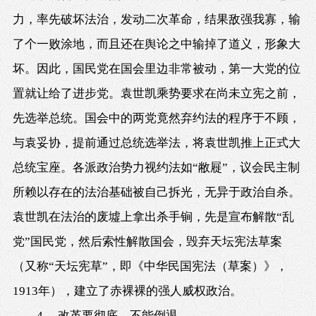
力，率先破坏法治，发动二次革命，结果敌强我寡，输
了个一败涂地，而且还在舆论之中输掉了道义，形象大
坏。因此，国民党在国会里边非常被动，第一大党的位
置就让给了进步党。袁世凯乘势要求在尚未立宪之前，
先选举总统。国会中的两党竟然弃约法的程序于不顾，
与袁妥协，提前通过总统选举法，将袁世凯推上正式大
总统宝座。各派政治势力视约法如“敝屣”，议会民主制
所赖以存在的法治基础被自己拆光，无异于政治自杀。
袁世凯在法治的废墟上拿出杀手锏，先是宣布解散“乱
党”国民党，然后索性解散国会，毁弃天坛宪法草案
（又称“天坛宪草”，即《中华民国宪法（草案）》，
1913年），建立了赤裸裸的强人威权政治。
4 、改革要彻底，不能倒退