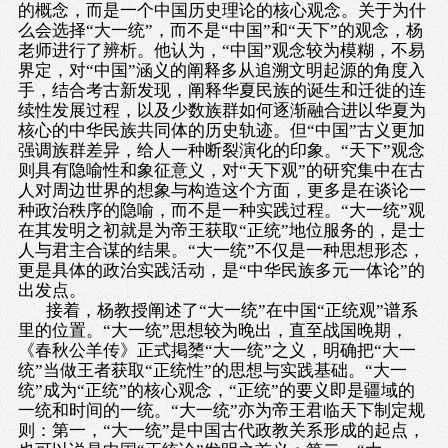
的概念，而是一个中国历史理论的核心观念。关于为什
么会选择“大一统”，而不是“中国”和“天下”的观念，杨
老师进行了辨析。他认为，“中国”观念较为模糊，不易
界定，对“中国”涵义的阐释多从追溯文明起源的角度入
手，结合考古新发现，阐释华夏民族的诞生和迁徙的连
续性发展过程，以及少数族群如何逐渐融合进以华夏为
核心的中华民族共同体的历史轨迹。但“中国”古义更加
强调族群差异，给人一种断裂演化的印象。“天下”观念
则具有隐喻性和象征意义，对“天下观
”
的研究集中在古
人对周边世界的想象与构造这个方面，更多是在谈论一
种政治秩序的隐喻，而不是一种实践过程。“大一统”观
在其发明之初就是为帝王获取“正统”地位服务的，是士
人与君主合谋的结果。“大一统”不仅是一种思想形态，
更是具体的政治实践活动，是“中华民族多元一体论”的
出发点。
接着，杨教授阐述了“大一统”在中国“正统观”谱系
里的位置。“大一统”思想较为晚出，直至战国晚期，
《春秋公羊传》正式掲橥“大一统”之义，明确把“大一
统”当做王者获取“正统性”的思想与实践基础。“大一
统”成为“正统”的核心观念，“正统”的要义即是疆域的
一统和时间的一统。“大一统”亦为帝王君临天下制定规
则：第一，“大一统”是中国古代政教关系形成的起点，