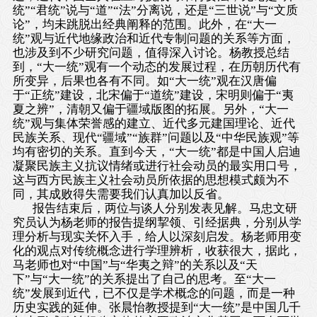
统”“君统”说与“道”“法”分离说，还是“三世说”与“文质
论”，均未跳脱出经典阐释的范围。此外，在“大一
统”观与近代地缘政治和近代专制问题的关系等方面，
也涉及到不少研究问题，值得深入讨论。杨教授总结
到，“大一统”观有一个动态的发展过程，在历朝历代有
所变异，后果也各有不同。如“大一统”观在汉唐偏
于“正统”建设，北宋偏于“道统”建设，宋明则偏于“夷
夏之辨”，清朝又偏于疆域版图的拓展。另外，“大一
统”观与集体荣誉感的建立、近代多元建国理论、近代
民族关系、现代“疆域”“族群”问题以及“中华民族观”等
均有密切的关系。直到今天，“大一统”都是中国人启迪
凝聚民族主义抗议情绪或进行社会动员的最实用口号，
这与西方民族主义社会动员所依据的思想模式颇为不
同，其成败得失需要我们认真加以反省。
报告结束后，两位与谈人分别发表见解。马忠文研
究员认为杨老师的报告提纲挈领、引经据典，分别从学
理分析与现实关怀入手，给人以深刻启发。杨老师用变
化的观点对传统概念进行学理辨析，收获很大，据此，
马老师也对“中国”与“华夷之辩”的关系以及“天
下”与“大一统”的关系提出了自己的思考。至“大一
统”发展到近代，已不仅是学术概念的问题，而是一种
历史实践的延伸。张晨怡教授提到“大一统”是中国几千