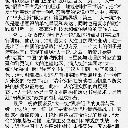
也可以说是中国“正统论”发明之首义；第二，“大一
统”倡言“王者无外”的理想，通过创制“三世说”，把“诸
夏”与“夷狄”置于一种动态演变的论说框架之中，突破
了“华夷之辩”限定的种族区隔界线；第三，
“
大一统
”
不
仅是思想意识的单纯呈现和表达，同时也是复杂的政治
践履过程，是一整套治理技术和统治经验的实施方式。
然后，杨教授对清朝“大一统”观的特点及其实践进
行讲解。他认为，清朝最为引人注目的思想变动，在于
提出了一种新的地缘政治构想方案。一个突出的例子是
清朝在真正实现了疆域“大一统”之后，清帝开始突
破“诸夏”“中国”的地域限制，把星象与地理的对应范围
延伸到更为广大的边疆地区。满人统治集团对“大一
统”内涵的理解已经完全不同于汉人王朝。到了乾隆时
代，清朝对疆域面积的占有和实际控驭展现出了一种前
所未及的“绩效”特点。清帝实际在扮演着历朝皇帝所欠
缺的多元象征角色。此外，从治理实践的角度观
察，“大一统”还是一套文本建构和历史书写技术，是清
廷“阐教同文”政策的有机组成部分。
最后，杨教授谈及“大一统”观在近代的变异与延
续。他提到“大一统”观三要素在近代均遭遇挑战，国家
疆域不断被侵蚀，正统性遭遇西方价值观的质疑，
“
天
命
”
的根基被动摇，道德主义也遭到科学观的挑战。不
过，近代中国士人在应对挑战时未得要法，无论是“师