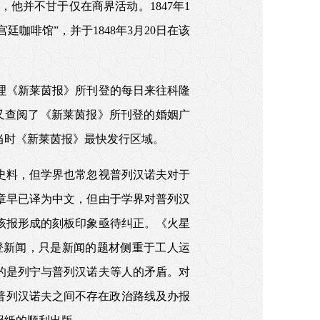
头脑，他并不甘于仅在商界活动。1847年1
咖啡馆”，并于1848年3月20日在该
理《新莱茵报》所刊登的每日来往科隆
又查阅了《新莱茵报》所刊登的婚姻广
为当时《新莱茵报》最快发行区域。
史料，但学界也常忽视普列汉诺夫对于
章早已译为中文，但由于学界对普列汉
该报形成的刻板印象亟待纠正。《火星
登新闻，只是新闻的题材侧重于工人运
的是列宁与普列汉诺夫等人的矛盾。对
与普列汉诺夫之间不存在政治路线及办报