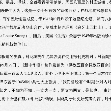
都、易县、满城，全都看得清清楚楚。周围几百里的村庄城镇，
”陈先生认为，这是一次十分有效的宣传行动，在战地前线修建
日军因此恼羞成怒，于1943年9月炸毁了这座纪念塔。然而
涵与战地记者华山合作，制成木刻连环画《狼牙山五壮士》。1
 Louise Strong）。随后，美国《生活》杂志于1945年
的精神鼓舞他们。
闻报道的失真，对此陈先生尤其强调在使用报刊史料时，对新闻
7年9月29日，《新中华报》曾刊发题为《俘敌五百余毙敌四百
死日军三百余人”出现出入。此外，他还考证得出，第一个日本俘
泽东曾于1945年中共七大上强调，“我们曾经有个时期分对内
知之，不知为不知，一支为一支，两支为两支，是知也。”由
的党中央也在努力纠正这种错误。因此对于历史研究者而言，对