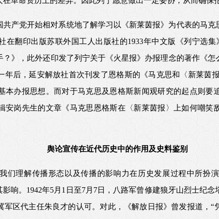
人在革命资历上的差异。因此列宁愿意做出一定妥协，从而确保
中国共产党开始相对系统地了解学习以《新莱茵报》为代表的马
放社在翻印出版苏联外国工人出版社的1933年中文版《列宁选
手？》，此外还印发了列宁关于《火星报》办报理念的著作《怎
年后，延安解放社首次刊发了恩格斯的《马克思和〈新莱茵报〉（1
基本办报思想。而对于马克思及恩格斯新闻观研究的起点则要追溯
编辑安岗先生的文章《马克思恩格斯在〈新莱茵报〉上如何嘲笑
舆论宣传在近代历史中的作用及史料鉴别
我们理解传播形态以及传播的影响力在历史发展过程中所扮演
其影响。1942年5月1日至7月7日，八路军曾修建狼牙山烈士纪
冀军区代主任朱良才的认可。对此，《解放日报》曾发报道，“