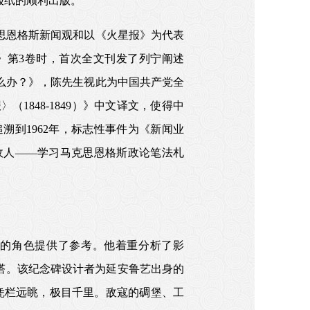
报纸的顺利出版。
克思恩格斯新闻观和以《火星报》为代表
集》第3卷时，首次全文刊发了列宁阐述
么办？》，陈先生视此为中国共产党全
848-1849）》中文译文，使得中
到1962年，标志性事件为《新闻业
敌人——学习马克思恩格斯政论笔法札
的角色提供了参考。他着重分析了影
念塔。该纪念碑设计者为延安鲁艺出身的
凭栏远眺，极目千里。敌寇的碉堡、工