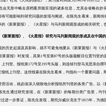
报》社论《人民的报纸》，其刊发时间应为1945年10月1日，
也会无形中略去原档案所能呈现的诸多信息，尤其会省略在抄
却有可能影响到研究问题的发现与阐述。在陈先生看来，新闻传
事的《新莱茵报》、《火星报》与马列新闻观形成的相关研究，
《新莱茵报》、《火星报》研究
与马列新闻观的形成及在中国的
的历史起源及其影响，就不可避免地要从《新莱茵报》与《火星报
新莱茵报》时发现，其第1号至第87号的头版最醒目位置刊登的
刊登。报纸第172号至195号头版，则连续刊登马克思亲自撰写
它报纸上刊登。这些线索在陈先生看来，均指向一个重要问题，
经营活动，就必须深入细致地分析报纸所刊登的各类广告。以《
陈先生通过研究发现，在《新莱茵报》的每期分类广告里，均刊有
食品广告。经过进一步查证，陈先生发现，斯托尔威尔克生于1815年，