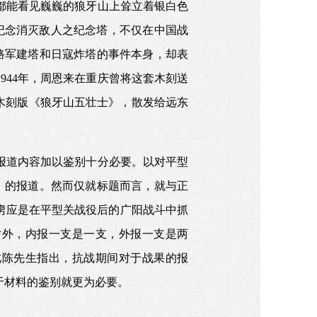
都能看见巍巍的狼牙山上耸立着银白色
纪念消灭敌人之纪念塔，不仅在中国战
八路军建塔和日寇炸塔的事件本身，却表
944年，周恩来在重庆曾将这套木刻送
出版袖珍木刻版《狼牙山五壮士》，散发给远东
报道内容加以鉴别十分必要。以对平型
余》的报道。然而仅就标题而言，就与正
虏应是在平型关战役后的广阳战斗中抓
对外，内报一支是一支，外报一支是两
此陈先生指出，抗战期间对于战果的报
于材料的鉴别就更为必要。