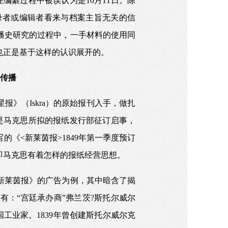
在编纂过程中被误认为是10月11日。陈
录者或编辑者看来与档案主旨无关的信
播史研究的过程中，一手材料的使用同
也正是基于这样的认识展开的。
传播
》（Iskra）的原始报刊入手，做扎
是马克思所拟的报纸发行部征订启事，
的《<新莱茵报>1849年第一季度预订
即马克思有着怎样的报纸经营思想。
新莱茵报》的广告为例，其中暗含了揭
：“宫廷承办商”弗兰茨?斯托尔威尔
为德国工业家。1839年曾创建斯托尔威尔克