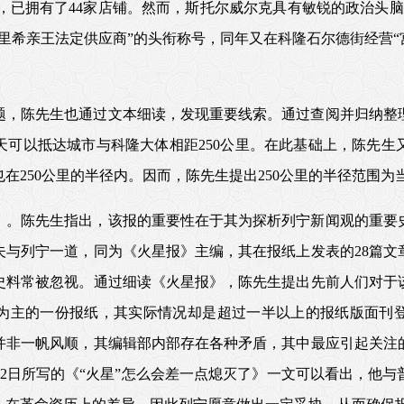
至1845年，已拥有了44家店铺。然而，斯托尔威尔克具有敏锐的政治
希亲王法定供应商”的头衔称号，同年又在科隆石尔德街经营“宫廷
题，陈先生也通过文本细读，发现重要线索。通过查阅并归纳整
天可以抵达城市与科隆大体相距250公里。在此基础上，陈先生
在250公里的半径内。因而，陈先生提出250公里的半径范围
》。陈先生指出，该报的重要性在于其为探析列宁新闻观的重要
夫与列宁一道，同为《火星报》主编，其在报纸上发表的28篇文
史料常被忽视。通过细读《火星报》，陈先生提出先前人们对于
为主的一份报纸，其实际情况却是超过一半以上的报纸版面刊
并非一帆风顺，其编辑部内部存在各种矛盾，其中最应引起关注
9月2日所写的《“火星”怎么会差一点熄灭了》一文可以看出，他