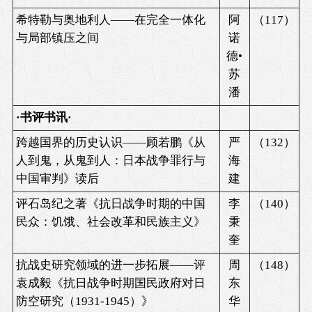
希特勒与奥地利人——在完全一体化
阿
（
117
）
与局部镇压之间
诺
德•
苏
潘
·书评书讯·
跨越国界的历史认识——顾若鹏《从
严
（
132
）
人到鬼，从鬼到人：日本战争罪行与
海
中国审判》读后
建
评石岛纪之著《抗日战争时期的中国
李
（
140
）
民众：饥饿、社会改革和民族主义》
秉
奎
抗战史研究领域的进一步拓展——评
周
（
148
）
袁成毅《抗日战争时期国民政府对日
东
防空研究（
1931-1945
）》
华