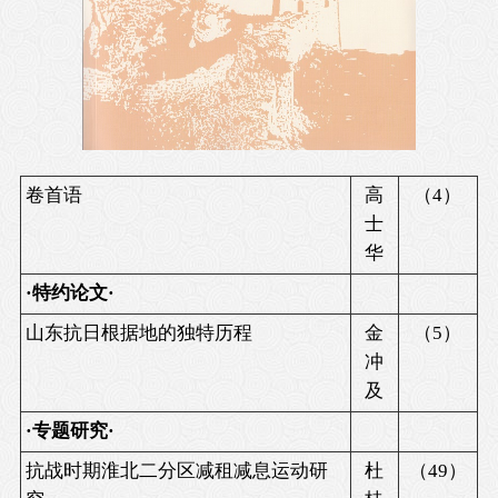
卷首语
高
（
4
）
士
华
·特约论文·
山东抗日根据地的独特历程
金
（
5
）
冲
及
·专题研究·
抗战时期淮北二分区减租减息运动研
杜
（
49
）