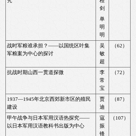
究
桂
剑
单
明
明
战时军粮谁承担？——以国统区叶集
吴
（
62
）
军粮案为中心的探讨
敏
超
抗战时期山西一贯道探微
李
（
72
）
常
宝
1937
—
1945
年北京西郊新市区的殖民
贾
（
87
）
建设
迪
甲午战争与日本军用汉语热探究——
寇
（
107
）
以日本军用汉语教科书出版为中心
振
锋