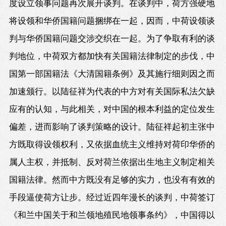
度设立领事问题再次展开谈判。在谈判中，荷方强硬地
将设领和华侨国籍问题捆绑在一起，因而，中荷设领谈
判与华侨国籍问题交涉交织在一起。为了争取有利的谈
判地位，中荷双方都加快有关国籍法律制定的步伐，中
国第一部国籍法《大清国籍条例》及其施行细则因之而
加速颁行。以陆征祥为代表的中方对有关国际私法欠缺
应有的认知，与此相关，对中国的根本利益的定位发生
偏差，进而影响了谈判策略的设计。陆征祥起初主张中
方既取得设领权利，又依据血统主义维持对荷印华侨的
属人主权，并抵制、反对荷兰依据出生地主义制定相关
国籍法律。然而中方既没有足够的实力，也没有有效的
手段逼使荷方让步。经过近四年漫长的谈判，中荷签订
《和兰中国关于和兰领地殖民地领事条约》，中国得以