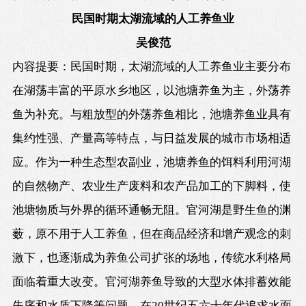
民国时期太湖流域的人工养鱼业
吴俊范
内容提要：民国时期，太湖流域的人工养鱼业主要分布
在湖荡丰富的平原水乡地区，以池塘养鱼为主，外荡养
鱼为补充。与粗放型的外荡养鱼相比，池塘养鱼业具有
集约性强、产量高等特点，与日益发展的城市市场相适
应。作为一种生态型农副业，池塘养鱼的饵料利用河湖
的自然物产、农业生产废料和农产品加工的下脚料，使
池塘物质与外界的循环通畅无阻。官河湖是野生鱼的渊
薮，原不用于人工养鱼，但在商品经济和增产观念的刺
激下，也逐渐成为养鱼公司扩张的场地，传统水利格局
面临着重大改变。官河湖养鱼导致的大型水体排蓄效能
失序和水质下降等问题，在
20
世纪五六十年代追求水面