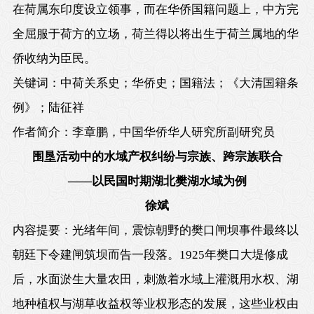
在荷属东印度设立领事，而在华侨国籍问题上，中方完
全屈服于荷方的立场，荷兰得以将出生于荷兰属地的华
侨收纳为臣民。
关键词：中荷关系史；华侨史；国籍法；《大清国籍条
例》；陆征祥
作者简介：李章鹏，中国华侨华人研究所副研究员
围垦活动中的水域产权纠纷与宗族、跨宗族联合
——以民国时期湖北樊湖水域为例
徐斌
内容提要：光绪年间，震惊朝野的樊口闸坝事件最终以
朝廷下令建闸筑坝而告一段落。
1925
年樊口大堤修成
后，水面淤生大量农田，刺激着水域上灌溉用水权、湖
地种植权与湖草收益权等业权形态的发展，这些业权由