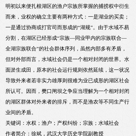
明初以来便扎根湖区的渔户宗族所掌握的捕捞权中衍生
而来，业权的确立主要有两种方式：一是湖业的买卖；
一是通过协商或打官司而形成的“湖规”。由于水域不易
分割，在湖区已经形成“宗族—同业甲内的宗族联合—
全湖宗族联合”的社会群体序列，虽然内部多有矛盾，
但对外部而言，水域社会仍是一个相对封闭的世界。水
面淤生成田，原本的社会运行规则依然延续，这一状况
导致外来者若非实力雄厚则很难为业已成形的湖区社会
所认可。因而，樊口闸坝之争应当理解为一个相对封闭
的湖区群体对外来者的排斥，而不是渔农等不同生产行
业间的矛盾。
关键词：水权；渔户；产权纠纷；宗族；水域社会
作者简介：徐斌，武汉大学历史学院副教授