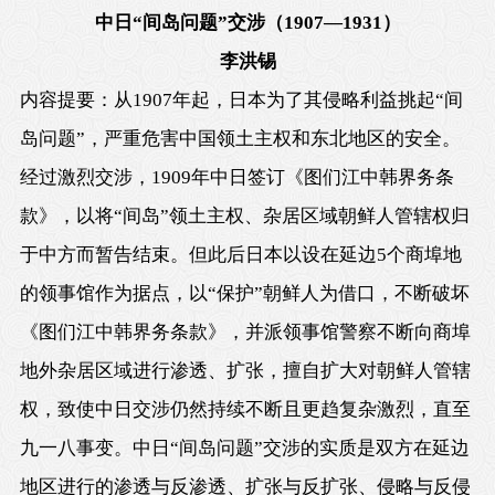
中日
“间岛问题”交涉（
1907
—
1931
）
李洪锡
内容提要：从
1907
年起，日本为了其侵略利益挑起“间
岛问题”，严重危害中国领土主权和东北地区的安全。
经过激烈交涉，
1909
年中日签订《图们江中韩界务条
款》，以将“间岛”领土主权、杂居区域朝鲜人管辖权归
于中方而暂告结束。但此后日本以设在延边
5
个商埠地
的领事馆作为据点，以“保护”朝鲜人为借口，不断破坏
《图们江中韩界务条款》，并派领事馆警察不断向商埠
地外杂居区域进行渗透、扩张，擅自扩大对朝鲜人管辖
权，致使中日交涉仍然持续不断且更趋复杂激烈，直至
九一八事变。中日“间岛问题”交涉的实质是双方在延边
地区进行的渗透与反渗透、扩张与反扩张、侵略与反侵