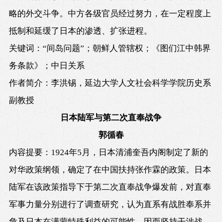
略的外交斗争。中方各级官员经过努力，在一定程度上
抵制和延缓了日本的渗透、扩张进程。
关键词：
“间岛问题”；朝鲜人管辖权；《图们江中韩界
务条款》；中日关系
作者简介：李洪锡，延边大学人文社会科学学院历史系
副教授
日本陆军与第二次直奉战争
郭循春
内容提要：
1924
年
5
月，日本清浦奎吾内阁制定了新的
对华政策纲领，确定了在中国扶持张作霖的政策。日本
陆军在该政策指导下于第二次直奉战争爆发前，对直奉
军事力量分别进行了调查研究，认为直系有战胜奉系并
危及日本在满蒙特殊利益的可能性，因而坚持干涉战