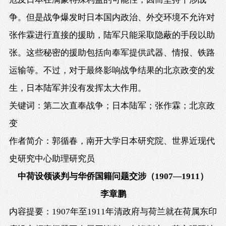
争。但是战争爆发时日本国内政治、外交环境不允许对
张作霖进行直接的援助，陆军只能采取隐蔽的手段以助
张。这些秘密的援助包括向奉军提供武器、情报、铁路
运输等。不过，对于最终影响战争结果的北京政变的发
生，日本陆军并没有发挥太大作用。
关键词：第二次直奉战争；日本陆军；张作霖；北京政
变
作者简介：郭循春，南开大学日本研究院、世界近现代
史研究中心助理研究员
中荷设领谈判与华侨国籍问题交涉（
1907
—
1911
）
李章鹏
内容提要：
1907
年至
1911
年清政府与荷兰就在荷属东印